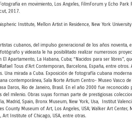
otografia en movimiento, Los Angeles, FilmForum y Echo Park Fil
cut, 2017.
mispheric Institute, Mellon Artist in Residence, New York Univers
 artistas cubanos, del impulso generacional de los años noventa
fotógrafo y videasta le ha posibilitado realizar numerosos proyec
en El Apartamento, La Habana, Cuba; “Nacidos para ser libres”, qu
afael Tous d’Art Contemporan, Barcelona, España, entre otros. 
s. Una mirada a Cuba. Exposición de fotografía cubana modern
bana contemporánea, Sala Norte Artium Centro- Museo Vasco de A
Casa Daros, Rio de Janeiro, Brasil. En el año 2000 fue reconocid
del milenio. Obras suyas forman parte de prestigiosas coleccio
ia, Madrid, Spain, Bronx Museum, New York, Usa, Institut Valenc
eles County Museum of Art, Los Angeles, USA; Walker Art Center,
 Art Institute of Chicago, USA, entre otras.