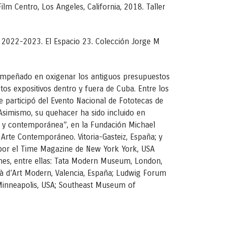
m Centro, Los Angeles, California, 2018. Taller
ity 2022-2023. El Espacio 23. Colección Jorge M
, empeñado en oxigenar los antiguos presupuestos
tos expositivos dentro y fuera de Cuba. Entre los
e participó del Evento Nacional de Fototecas de
Asimismo, su quehacer ha sido incluido en
a y contemporánea”, en la Fundación Michael
rte Contemporáneo. Vitoria-Gasteiz, España; y
o por el Time Magazine de New York York, USA
nes, entre ellas: Tata Modern Museum, London,
ià d’Art Modern, Valencia, España; Ludwig Forum
 Minneapolis, USA; Southeast Museum of