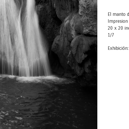
El manto d
Impresion
20 x 20 in
1/7
Exhibición