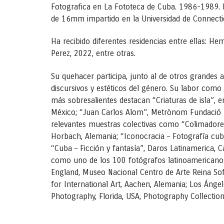
Fotografica en La Fototeca de Cuba. 1986-1989. F
de 16mm impartido en la Universidad de Connecti
Ha recibido diferentes residencias entre ellas: He
Perez, 2022, entre otras.
Su quehacer participa, junto al de otros grandes
discursivos y estéticos del género. Su labor como 
más sobresalientes destacan “Criaturas de isla”, 
México; “Juan Carlos Alom”, Metrònom Fundació R
relevantes muestras colectivas como “Colimadore
Horbach, Alemania; “Iconocracia – Fotografía cu
“Cuba – Ficción y fantasía”, Daros Latinamerica, 
como uno de los 100 fotógrafos latinoamericanos 
England, Museo Nacional Centro de Arte Reina Sof
for International Art, Aachen, Alemania; Los Áng
Photography, Florida, USA, Photography Collection,